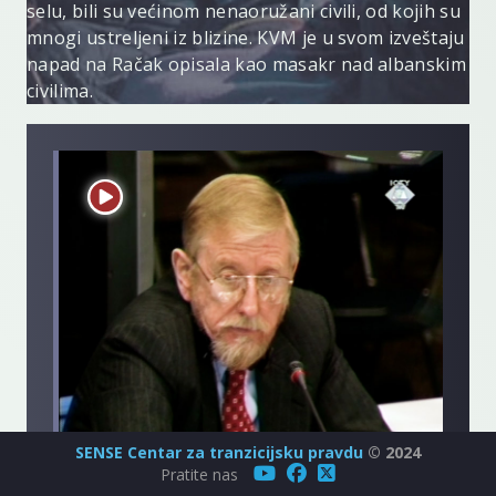
selu, bili su većinom nenaoružani civili, od kojih su
mnogi ustreljeni iz blizine. KVM je u svom izveštaju
napad na Račak opisala kao masakr nad albanskim
civilima.
SENSE Centar za tranzicijsku pravdu
© 2024
Pratite nas
William Walker