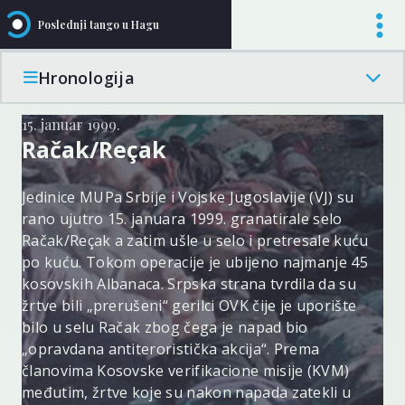
Poslednji tango u Hagu
Hronologija
15. januar 1999.
Račak/Reçak
Jedinice MUPa Srbije i Vojske Jugoslavije (VJ) su
rano ujutro 15. januara 1999. granatirale selo
Račak/Reçak a zatim ušle u selo i pretresale kuću
po kuću. Tokom operacije je ubijeno najmanje 45
kosovskih Albanaca. Srpska strana tvrdila da su
žrtve bili „prerušeni“ gerilci OVK čije je uporište
bilo u selu Račak zbog čega je napad bio
„opravdana antiteroristička akcija“. Prema
članovima Kosovske verifikacione misije (KVM)
međutim, žrtve koje su nakon napada zatekli u